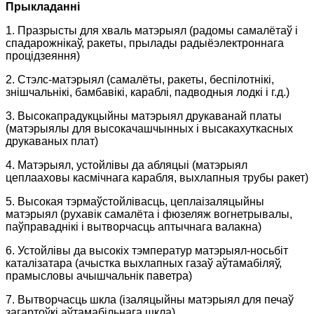
Прыкладанні
1. Празрысты для хваль матэрыял (радомы самалётаў і
спадарожнікаў, ракеты, прылады радыёэлектроннага
процідзеяння)
2. Стэлс-матэрыял (самалёты, ракеты, беспілотнікі,
знішчальнікі, бамбавікі, караблі, падводныя лодкі і г.д.)
3. Высокапрадукцыйны матэрыял друкаванай платы
(матэрыялы для высокачашчынных і высакахуткасных
друкаваных плат)
4. Матэрыял, устойлівы да абляцыі (матэрыял
цеплааховы касмічнага карабля, выхлапныя трубы ракет)
5. Высокая тэрмаўстойлівасць, цеплаізаляцыйны
матэрыял (рухавік самалёта і фюзеляж вогнетрывалы,
паўправаднікі і вытворчасць аптычнага валакна)
6. Устойлівы да высокіх тэмператур матэрыял-носьбіт
каталізатара (ачыстка выхлапных газаў аўтамабіляў,
прамысловы ачышчальнік паветра)
7. Вытворчасць шкла (ізаляцыйны матэрыял для печаў
загартоўкі аўтамабільнага шкла)