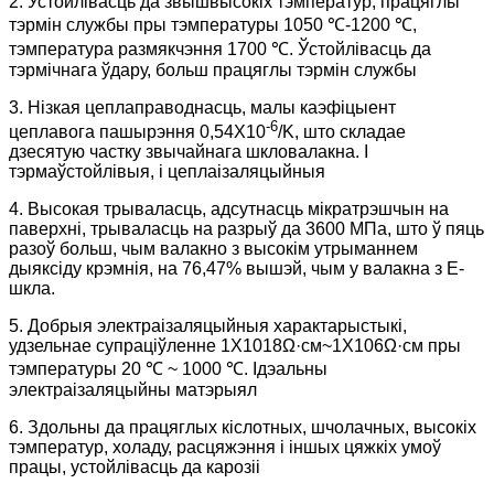
2. Устойлівасць да звышвысокіх тэмператур, працяглы
тэрмін службы пры тэмпературы 1050 ℃-1200 ℃,
тэмпература размякчэння 1700 ℃. Ўстойлівасць да
тэрмічнага ўдару, больш працяглы тэрмін службы
3. Нізкая цеплаправоднасць, малы каэфіцыент
-6
цеплавога пашырэння 0,54X10
/K, што складае
дзесятую частку звычайнага шкловалакна. І
тэрмаўстойлівыя, і цеплаізаляцыйныя
4. Высокая трываласць, адсутнасць мікратрэшчын на
паверхні, трываласць на разрыў да 3600 МПа, што ў пяць
разоў больш, чым валакно з высокім утрыманнем
дыяксіду крэмнія, на 76,47% вышэй, чым у валакна з Е-
шкла.
5. Добрыя электраізаляцыйныя характарыстыкі,
удзельнае супраціўленне 1X1018Ω·см~1X106Ω·см пры
тэмпературы 20 ℃ ~ 1000 ℃. Ідэальны
электраізаляцыйны матэрыял
6. Здольны да працяглых кіслотных, шчолачных, высокіх
тэмператур, холаду, расцяжэння і іншых цяжкіх умоў
працы, устойлівасць да карозіі