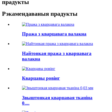
прадукты
Рэкамендаваныя прадукты
Пража з кварцавага валакна
Найтонкая пража з кварцавага
валакна
Кварцавы ровінг
Звыштонкая кварцавая тканіна
0....