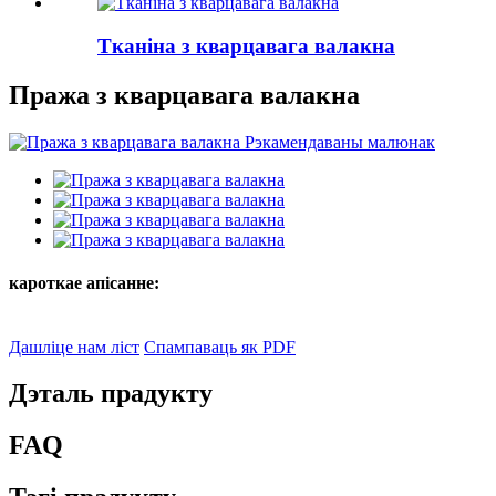
Тканіна з кварцавага валакна
Пража з кварцавага валакна
кароткае апісанне:
Дашліце нам ліст
Спампаваць як PDF
Дэталь прадукту
FAQ