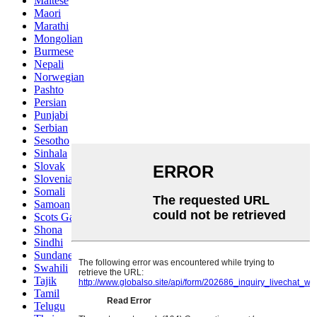
Maltese
Maori
Marathi
Mongolian
Burmese
Nepali
Norwegian
Pashto
Persian
Punjabi
Serbian
Sesotho
Sinhala
Slovak
Slovenian
Somali
Samoan
Scots Gaelic
Shona
Sindhi
Sundanese
Swahili
Tajik
Tamil
Telugu