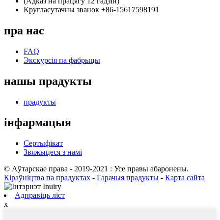
(Адказ на працягу 12 гадзін)
Кругласутачны званок +86-15617598191
пра нас
FAQ
Экскурсія па фабрыцы
нашы прадукты
прадукты
інфармацыя
Сертыфікат
Звяжыцеся з намі
© Аўтарскае права - 2019-2021 : Усе правы абаронены.
Кіраўніцтва па прадуктах
-
Гарачыя прадукты
-
Карта сайта
Адправіць ліст
x