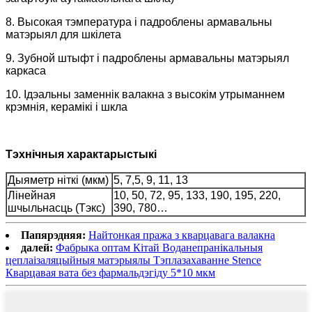
8. Высокая тэмпература і падроблены армавальны
матэрыял для шкілета
9. Зубной штыфт і падроблены армавальны матэрыял
каркаса
10. Ідэальны заменнік валакна з высокім утрыманнем
крэмнія, керамікі і шкла
Тэхнічныя характарыстыкі
Дыяметр ніткі (мкм)
5, 7,5, 9, 11, 13
Лінейная
10, 50, 72, 95, 133, 190, 195, 220,
шчыльнасць (Тэкс)
390, 780…
Папярэдняя:
Найтонкая пража з кварцавага валакна
далей:
Фабрыка оптам Кітай Воданепранікальныя
цеплаізаляцыйныя матэрыялы Тэплазахаванне Stence
Кварцавая вата без фармальдэгіду 5*10 мкм