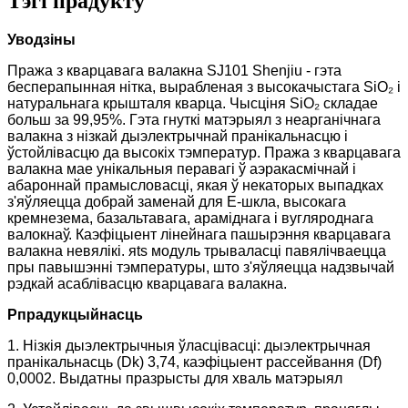
Тэгі прадукту
Уводзіны
Пража з кварцавага валакна SJ101 Shenjiu - гэта
бесперапынная нітка, вырабленая з высокачыстага SiO₂ і
натуральнага крышталя кварца. Чысціня SiO₂ складае
больш за 99,95%. Гэта гнуткі матэрыял з неарганічнага
валакна з нізкай дыэлектрычнай пранікальнасцю і
ўстойлівасцю да высокіх тэмператур. Пража з кварцавага
валакна мае унікальныя перавагі ў аэракасмічнай і
абароннай прамысловасці, якая ў некаторых выпадках
з'яўляецца добрай заменай для E-шкла, высокага
кремнезема, базальтавага, араміднага і вугляроднага
валокнаў. Каэфіцыент лінейнага пашырэння кварцавага
валакна невялікі. я
ts модуль трываласці павялічваецца
пры павышэнні тэмпературы, што з'яўляецца надзвычай
рэдкай асаблівасцю кварцавага валакна.
P
прадукцыйнасць
1. Нізкія дыэлектрычныя ўласцівасці: дыэлектрычная
пранікальнасць (Dk) 3,74, каэфіцыент рассейвання (Df)
0,0002. Выдатны празрысты для хваль матэрыял