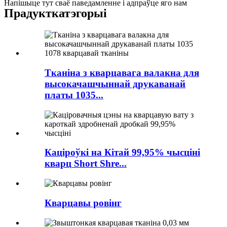
Напішыце тут сваё паведамленне і адпраўце яго нам
Прадукт
катэгорыі
Тканіна з кварцавага валакна для
высокачашчыннай друкаванай
платы 1035...
Каціроўкі на Кітай 99,95% чысціні
кварц Short Shre...
Кварцавы ровінг