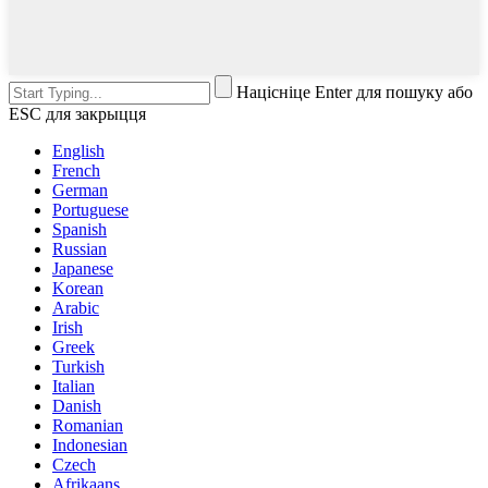
Націсніце Enter для пошуку або
ESC для закрыцця
English
French
German
Portuguese
Spanish
Russian
Japanese
Korean
Arabic
Irish
Greek
Turkish
Italian
Danish
Romanian
Indonesian
Czech
Afrikaans