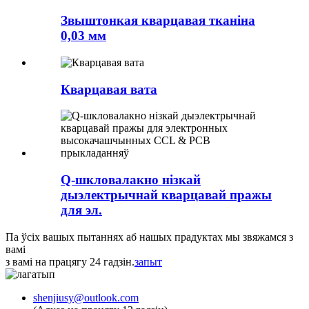
Звыштонкая кварцавая тканіна
0,03 мм
Кварцавая вата
Q-шкловалакно нізкай
дыэлектрычнай кварцавай пражы
для эл.
Па ўсіх вашых пытаннях аб нашых прадуктах мы звяжамся з
вамі
з вамі на працягу 24 гадзін.
запыт
shenjiusy@outlook.com