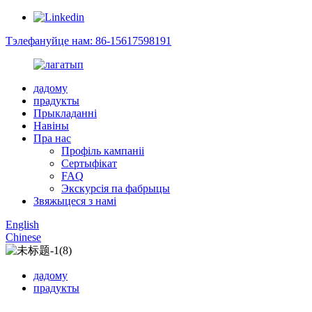
Тэлефануйце нам: 86-15617598191
дадому
прадукты
Прыкладанні
Навіны
Пра нас
Профіль кампаніі
Сертыфікат
FAQ
Экскурсія па фабрыцы
Звяжыцеся з намі
English
Chinese
дадому
прадукты