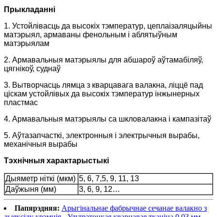
Прыкладанні
1. Устойлівасць да высокіх тэмператур, цеплаізаляцыйны
матэрыял, армаваны фенольным і аблятыўным
матэрыялам
2. Армавальныя матэрыялы для абшароў аўтамабіляў,
цягнікоў, суднаў
3. Вытворчасць лямца з кварцавага валакна, ліццё пад
ціскам устойлівых да высокіх тэмператур інжынерных
пластмас
4. Армавальныя матэрыялы са шкловалакна і кампазітаў
5. Аўтазапчасткі, электронныя і электрычныя вырабы,
механічныя вырабы
Тэхнічныя характарыстыкі
Дыяметр ніткі (мкм)
5, 6, 7,5, 9, 11, 13
Даўжыня (мм)
3, 6, 9, 12…
Папярэдняя:
Арыгінальнае фабрычнае сечанае валакно з
дыяксіду крэмнія - Ультратонкая кварцавая тканіна 0,03 мм -