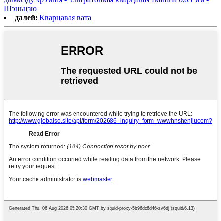
Шэньцзю
далей:
Кварцавая вата