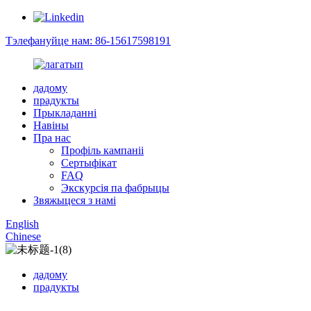
Тэлефануйце нам: 86-15617598191
дадому
прадукты
Прыкладанні
Навіны
Пра нас
Профіль кампаніі
Сертыфікат
FAQ
Экскурсія па фабрыцы
Звяжыцеся з намі
English
Chinese
дадому
прадукты