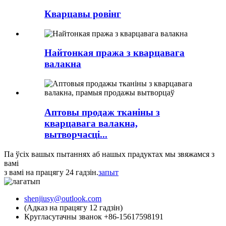
Кварцавы ровінг
Найтонкая пража з кварцавага
валакна
Аптовы продаж тканіны з
кварцавага валакна,
вытворчасці...
Па ўсіх вашых пытаннях аб нашых прадуктах мы звяжамся з
вамі
з вамі на працягу 24 гадзін.
запыт
shenjiusy@outlook.com
(Адказ на працягу 12 гадзін)
Кругласутачны званок +86-15617598191