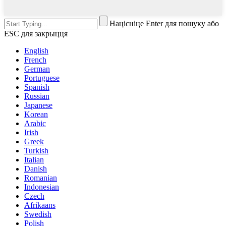
Націсніце Enter для пошуку або
ESC для закрыцця
English
French
German
Portuguese
Spanish
Russian
Japanese
Korean
Arabic
Irish
Greek
Turkish
Italian
Danish
Romanian
Indonesian
Czech
Afrikaans
Swedish
Polish