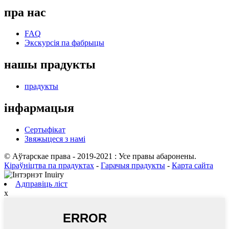
пра нас
FAQ
Экскурсія па фабрыцы
нашы прадукты
прадукты
інфармацыя
Сертыфікат
Звяжыцеся з намі
© Аўтарскае права - 2019-2021 : Усе правы абаронены.
Кіраўніцтва па прадуктах
-
Гарачыя прадукты
-
Карта сайта
Адправіць ліст
x