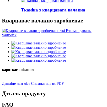
Тканіна з кварцавага валакна
Кварцавае валакно здробненае
кароткае апісанне:
Дашліце нам ліст
Спампаваць як PDF
Дэталь прадукту
FAQ