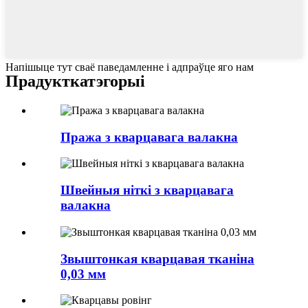
Напішыце тут сваё паведамленне і адпраўце яго нам
Прадукт
катэгорыі
Пража з кварцавага валакна
Швейныя ніткі з кварцавага
валакна
Звыштонкая кварцавая тканіна
0,03 мм