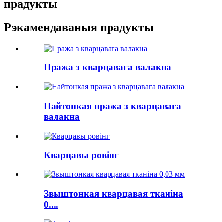
прадукты
Рэкамендаваныя прадукты
Пража з кварцавага валакна
Найтонкая пража з кварцавага
валакна
Кварцавы ровінг
Звыштонкая кварцавая тканіна
0....