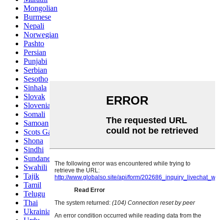
Mongolian
Burmese
Nepali
Norwegian
Pashto
Persian
Punjabi
Serbian
Sesotho
Sinhala
Slovak
Slovenian
Somali
Samoan
Scots Gaelic
Shona
Sindhi
Sundanese
Swahili
Tajik
Tamil
Telugu
Thai
Ukrainian