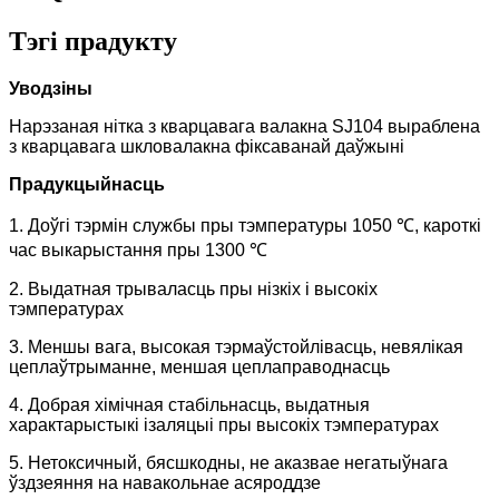
Тэгі прадукту
Уводзіны
Нарэзаная нітка з кварцавага валакна SJ104 выраблена
з кварцавага шкловалакна фіксаванай даўжыні
Прадукцыйнасць
1. Доўгі тэрмін службы пры тэмпературы 1050 ℃, кароткі
час выкарыстання пры 1300 ℃
2. Выдатная трываласць пры нізкіх і высокіх
тэмпературах
3. Меншы вага, высокая тэрмаўстойлівасць, невялікая
цеплаўтрыманне, меншая цеплаправоднасць
4. Добрая хімічная стабільнасць, выдатныя
характарыстыкі ізаляцыі пры высокіх тэмпературах
5. Нетоксичный, бясшкодны, не аказвае негатыўнага
ўздзеяння на навакольнае асяроддзе